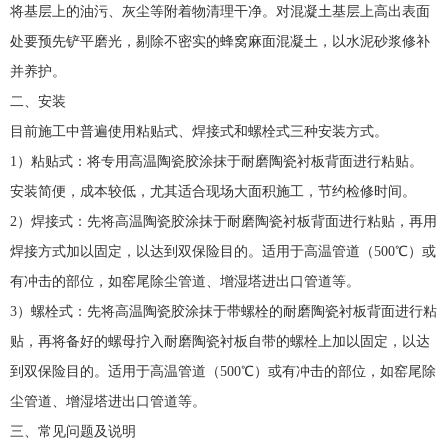
将基层上的油污、灰尘等附着物清理干净。对混凝土基层上高出表面
处要预先铲平磨光，剔除不密实的蜂窝麻面混凝土，以水泥砂浆修补
并养护。
二、安装
目前施工中普遍使用粘贴式、焊接式和螺栓式三种安装方式。
1
）粘贴式：将专用高温陶瓷胶涂抹于耐磨陶瓷衬板背面进行粘贴。
安装简便，成本较低，尤其适合现场大面积施工，节约检修时间。
2
）焊接式：先将高温陶瓷胶涂抹于耐磨陶瓷衬板背面进行粘贴，再用
焊接方式加以固定，以达到双保险目的。适用于高温管道（
500
℃
）或
有冲击的部位，如窑尾除尘管道、增湿塔进出口管道等。
3
）螺栓式：先将高温陶瓷胶涂抹于带螺栓的耐磨陶瓷衬板背面进行粘
贴，再将备好的螺母拧入耐磨陶瓷衬板自带的螺栓上加以固定，以达
到双保险目的。适用于高温管道（
500
℃
）或有冲击的部位，如窑尾除
尘管道、增湿塔进出口管道等。
三、常见问题及说明